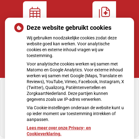
Deze website gebruikt cookies
Afspraken
Dossier
maken
bekijken
Wij gebruiken noodzakelijke cookies zodat deze
website goed kan werken. Voor analytische
cookies en externe inhoud vragen wij uw
toestemming.
Voor analytische cookies werken wij samen met
Matomo en Google Analytics. Voor externe inhoud
werken wij samen met Google (Maps, Translate en
Reviews), YouTube, Vimeo, Facebook, Instagram, X
(Twitter), Qualizorg, Patiëntenvertellen en
ZorgkaartNederland. Deze partijen kunnen
gegevens zoals uw IP-adres verwerken.
U heeft geen toestemming gegeven voor
Via Cookie-instellingen onderaan de website kunt u
externe inhoud
die nodig is om dit te zien.
op ieder moment uw toestemming intrekken of
aanpassen.
Cookie-instellingen wijzigen
Lees meer over onze Privacy- en
Cookieverklaring.