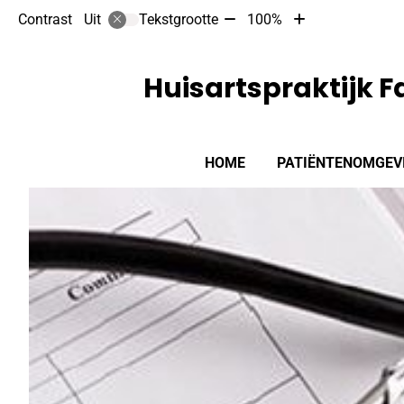
Tekst
Tekst
Contrast
Tekstgrootte
100%
Uit
verkleinen
vergroten
met
met
10%
10%
Huisartspraktijk F
Hoofdmenu
HOME
PATIËNTENOMGEV