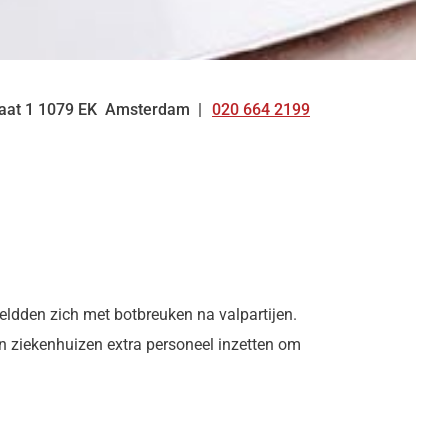
aat
1
1079 EK
Amsterdam
020 664 2199
Tel:
dden zich met botbreuken na valpartijen.
en ziekenhuizen extra personeel inzetten om